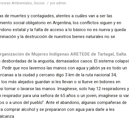
/
nsoras Ambientales
,
Socios
por
admin
s de muertes y contagiades, atentes a cuáles van a ser las
iento social obligatorio en Argentina, los conflictos siguen y en
dono estatal y la falta de acceso a lo básico no es nueva y queda
minación y la destrucción de nuestros bienes naturales no se
ganización de Mujeres Indígenas ARETEDE de Tartagal, Salta
.
s desbordadas de la angustia, demasiados casos. El sistema colaps
io. Pedir que nos lavemos las manos con agua y jabón ya es todo un
canas a la ciudad y cercano digo 3 km de la ruta nacional 34,
os más alejados guardan si les llevan o si llueve en bidones en
si tomar o lavarse las manos. Imagínese, solo hay 12 respiradores y
un respirador para una señora de 65 años o un joven, imagínese si va
tros o a unos del pueblo”. Ante el abandono, algunas compañeras de
ra comprar alcohol y se prepararon con agua para darle a les
 alcanza