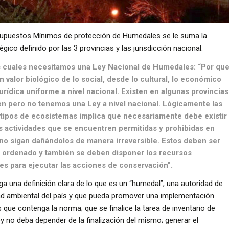
esupuestos Mínimos de protección de Humedales se le suma la
égico definido por las 3 provincias y las jurisdicción nacional.
s cuales necesitamos una Ley Nacional de Humedales: “Por qu
valor biológico de lo social, desde lo cultural, lo económico
rídica uniforme a nivel nacional. Existen en algunas provincias
en pero no tenemos una Ley a nivel nacional. Lógicamente las
 tipos de ecosistemas implica que necesariamente debe existir
s actividades que se encuentren permitidas y prohibidas en
no sigan dañándolos de manera irreversible. Estos deben ser
ser ordenado y también se deben disponer los recursos
s para ejecutar las acciones de conservación”.
 una definición clara de lo que es un “humedal”; una autoridad de
ad ambiental del país y que pueda promover una implementación
que contenga la norma; que se finalice la tarea de inventario de
y no deba depender de la finalización del mismo; generar el