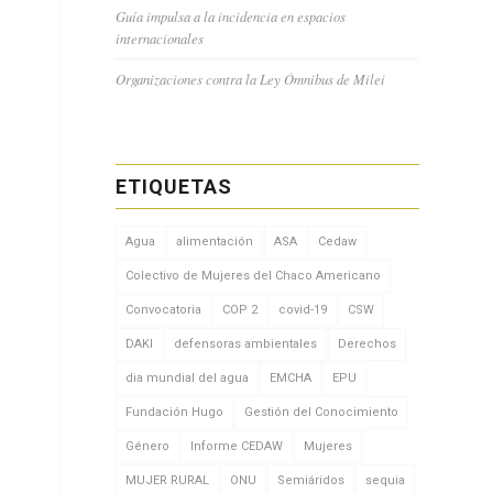
Guía impulsa a la incidencia en espacios
internacionales
Organizaciones contra la Ley Ómnibus de Milei
ETIQUETAS
Agua
alimentación
ASA
Cedaw
Colectivo de Mujeres del Chaco Americano
Convocatoria
COP 2
covid-19
CSW
DAKI
defensoras ambientales
Derechos
dia mundial del agua
EMCHA
EPU
Fundación Hugo
Gestión del Conocimiento
Género
Informe CEDAW
Mujeres
MUJER RURAL
ONU
Semiáridos
sequia