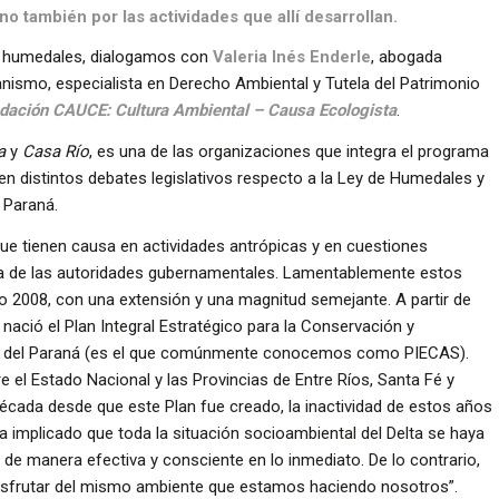
ino también por las actividades que allí desarrollan.
s humedales, dialogamos con
Valeria Inés Enderle
, abogada
nismo, especialista en Derecho Ambiental y Tutela del Patrimonio
dación CAUCE: Cultura Ambiental – Causa Ecologista
.
a
y
Casa Río
, es una de las organizaciones que integra el programa
ó en distintos debates legislativos respecto a la Ley de Humedales y
l Paraná.
ue tienen causa en actividades antrópicas y en cuestiones
ia de las autoridades gubernamentales. Lamentablemente estos
o 2008, con una extensión y una magnitud semejante. A partir de
nació el Plan Integral Estratégico para la Conservación y
ta del Paraná (es el que comúnmente conocemos como PIECAS).
e el Estado Nacional y las Provincias de Entre Ríos, Santa Fé y
cada desde que este Plan fue creado, la inactividad de estos años
ha implicado que toda la situación socioambiental del Delta se haya
 de manera efectiva y consciente en lo inmediato. De lo contrario,
disfrutar del mismo ambiente que estamos haciendo nosotros”.