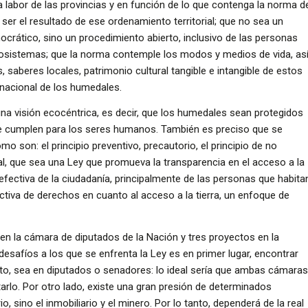
la labor de las provincias y en función de lo que contenga la norma d
er el resultado de ese ordenamiento territorial; que no sea un
ocrático, sino un procedimiento abierto, inclusivo de las personas
cosistemas; que la norma contemple los modos y medios de vida, as
saberes locales, patrimonio cultural tangible e intangible de estos
o nacional de los humedales.
na visión ecocéntrica, es decir, que los humedales sean protegidos
ue cumplen para los seres humanos. También es preciso que se
mo son: el principio preventivo, precautorio, el principio de no
al, que sea una Ley que promueva la transparencia en el acceso a la
 efectiva de la ciudadanía, principalmente de las personas que habita
tiva de derechos en cuanto al acceso a la tierra, un enfoque de
en la cámara de diputados de la Nación y tres proyectos en la
safíos a los que se enfrenta la Ley es en primer lugar, encontrar
xto, sea en diputados o senadores: lo ideal sería que ambas cámaras
atarlo. Por otro lado, existe una gran presión de determinados
 sino el inmobiliario y el minero. Por lo tanto, dependerá de la real