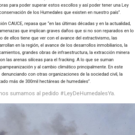
doras para poder superar estos escollos y así poder tener una Ley
 conservación de los Humedales que existen en nuestro país”.
ación CAUCE, repasa que “en las últimas décadas y en la actualidad,
 amenazas que implican graves daños que si no son reparados en lo
o de ellos tiene que ver con el avance del extractivismo, las
ollan en la región, el avance de los desarrollos inmobiliarios, la
icamientos, grandes obras de infraestructura, la extracción minera
on las arenas silíceas para el fracking. A lo que se suman
 pampeanización y al cambio climático principalmente. En este
denunciando con otras organizaciones de la sociedad civil, la
ctado más de 300mil hectáreas de humedales”.
s nos sumamos al pedido #LeyDeHumedalesYa.