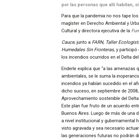
por las personas que allí habitan, s
Para que la pandemia no nos tape lo
magíster en Derecho Ambiental y Urba
Cultural y directora ejecutiva de la
Fun
Cauce
, junto a
FARN
,
Taller Ecologist
Humedales Sin Fronteras
, y particip
los incendios ocurridos en el Delta de
Enderle explica que “a las amenazas q
ambientales, se le suma la inoperanc
incendios ya habían sucedido en el añ
dicho suceso, en septiembre de 2008, 
Aprovechamiento sostenible del Del
Este plan fue fruto de un acuerdo entr
Buenos Aires. Luego de más de una dé
a nivel institucional y gubernamental 
visto agravada y sea necesario actuar
las generaciones futuras no podrán 