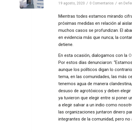
/
/
19 agosto, 2020
0 Comentarios
en
Defe
Mientras todes estamos mirando cifra
próximas medidas en relación al aislam
muchos casos se profundizan. El aban
en evidencia más que nunca; la conta
detiene.
En esta ocasión, dialogamos con la
Or
Por estos días denunciaron: “Estamo
aunque los políticos digan lo contrar
tema, en las comunidades, las más cer
tenemos agua de manera clandestina, l
desuso de agrotóxicos y deben elegir 
ya tuvieron que elegir entre si poner 
a elegir salvar a un indio como noso
las organizaciones juntaron dinero pa
integrantes de la comunidad, pero no