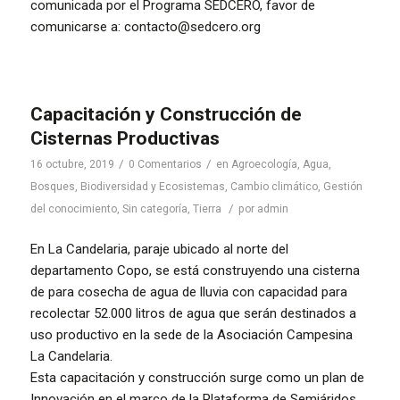
comunicada por el Programa SEDCERO, favor de
comunicarse a: contacto@sedcero.org
Capacitación y Construcción de
Cisternas Productivas
/
/
16 octubre, 2019
0 Comentarios
en
Agroecología
,
Agua
,
Bosques, Biodiversidad y Ecosistemas
,
Cambio climático
,
Gestión
/
del conocimiento
,
Sin categoría
,
Tierra
por
admin
En La Candelaria, paraje ubicado al norte del
departamento Copo, se está construyendo una cisterna
de para cosecha de agua de lluvia con capacidad para
recolectar 52.000 litros de agua que serán destinados a
uso productivo en la sede de la Asociación Campesina
La Candelaria.
Esta capacitación y construcción surge como un plan de
Innovación en el marco de la Plataforma de Semiáridos