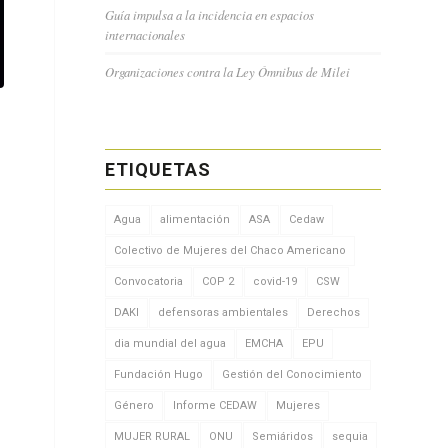
Guía impulsa a la incidencia en espacios
internacionales
Organizaciones contra la Ley Ómnibus de Milei
ETIQUETAS
Agua
alimentación
ASA
Cedaw
Colectivo de Mujeres del Chaco Americano
Convocatoria
COP 2
covid-19
CSW
DAKI
defensoras ambientales
Derechos
dia mundial del agua
EMCHA
EPU
Fundación Hugo
Gestión del Conocimiento
Género
Informe CEDAW
Mujeres
MUJER RURAL
ONU
Semiáridos
sequia