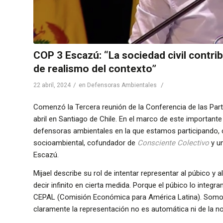
COP 3 Escazú: “La sociedad civil contri
de realismo del contexto”
/
/
22 abril, 2024
en
Defensoras Ambientales
Comenzó la Tercera reunión de la Conferencia de las Par
abril en Santiago de Chile. En el marco de este importante
defensoras ambientales en la que estamos participando
socioambiental, cofundador de
Consciente Colectivo
y u
Escazú.
Mijael describe su rol de intentar representar al púbico 
decir infinito en cierta medida. Porque el púbico lo integ
CEPAL (Comisión Económica para América Latina). Somos 
claramente la representación no es automática ni de la noc