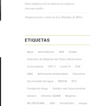
Guía impulsa a la incidencia en espacios
internacionales
Organizaciones contra la Ley Ómnibus de Milei
ETIQUETAS
Agua
alimentación
ASA
Cedaw
Colectivo de Mujeres del Chaco Americano
Convocatoria
COP 2
covid-19
CSW
DAKI
defensoras ambientales
Derechos
dia mundial del agua
EMCHA
EPU
Fundación Hugo
Gestión del Conocimiento
Género
Informe CEDAW
Mujeres
MUJER RURAL
ONU
Semiáridos
sequia