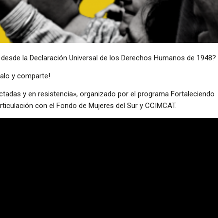
o desde la Declaración Universal de los Derechos Humanos de 1948?
ralo y comparte!
ctadas y en resistencia», organizado por el programa Fortaleciendo
rticulación con el Fondo de Mujeres del Sur y CCIMCAT.