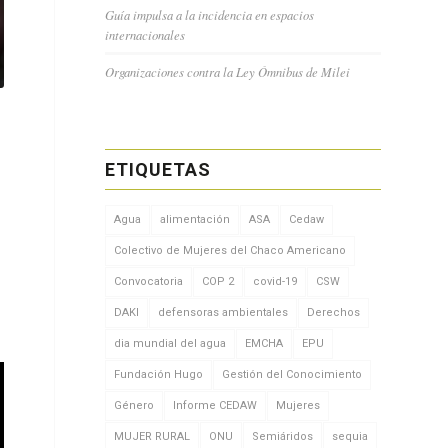
Guía impulsa a la incidencia en espacios
internacionales
Organizaciones contra la Ley Ómnibus de Milei
ETIQUETAS
Agua
alimentación
ASA
Cedaw
Colectivo de Mujeres del Chaco Americano
Convocatoria
COP 2
covid-19
CSW
DAKI
defensoras ambientales
Derechos
dia mundial del agua
EMCHA
EPU
Fundación Hugo
Gestión del Conocimiento
Género
Informe CEDAW
Mujeres
MUJER RURAL
ONU
Semiáridos
sequia