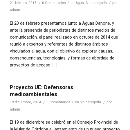
/
/
/
21 febrero, 2015
0 Comentarios
en
Agua
,
Sin categoría
por
admin
El 20 de febrero presentamos junto a Aguas Danone, y
ante la presencia de periodistas de distintos medios de
comunicación, el panel realizado en octubre de 2014 que
reunió a expertos y referentes de distintos ámbitos
vinculados al agua, con el objetivo de explorar causas,
consencuencias, tecnologías, y formas de abordaje de
proyectos de acceso […]
Proyecto UE: Defensoras
medioambientales
/
/
/
19 diciembre, 2014
0 Comentarios
en
Sin categoría
por
admin
El 19 de diciembre se celebró en el Consejo Provincial de
la Mujer de Córdoba el lanzamiento de un nuevo proyecto